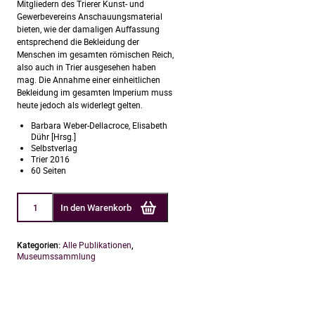
Mitgliedern des Trierer Kunst- und
Gewerbevereins Anschauungsmaterial
bieten, wie der damaligen Auffassung
entsprechend die Bekleidung der
Menschen im gesamten römischen Reich,
also auch in Trier ausgesehen haben
mag. Die Annahme einer einheitlichen
Bekleidung im gesamten Imperium muss
heute jedoch als widerlegt gelten.
Barbara Weber-Dellacroce, Elisabeth
Dühr [Hrsg.]
Selbstverlag
Trier 2016
60 Seiten
Gewebte
In den Warenkorb
Kostbarkeiten.
Koptische
Textilien
im
Kategorien:
Alle Publikationen
,
Stadtmuseum
Museumssammlung
Simeonstift
(Museumssammlung
im
Blickpunkt,
Bd.