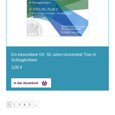
Ein besonderer Ort. 50 Jahre Universität Trier in
Schlaglichtern
5,00
€
In den Warenkorb
1
2
3
4
5
→