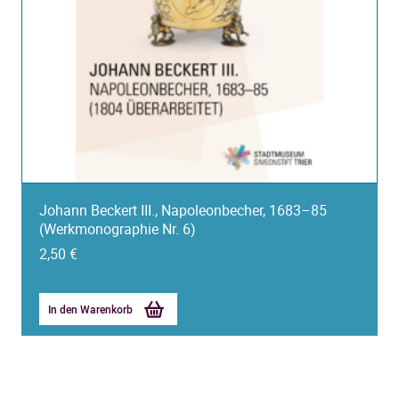
Johann Beckert III., Napoleonbecher, 1683–85
(Werkmonographie Nr. 6)
2,50
€
In den Warenkorb