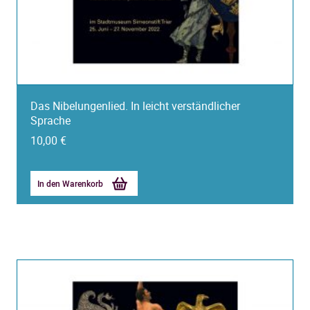
Das Nibelungenlied. In leicht verständlicher
Sprache
10,00
€
In den Warenkorb