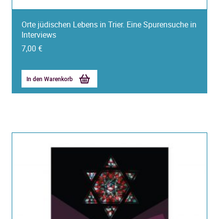
Orte jüdischen Lebens in Trier. Eine Spurensuche in
Interviews
7,00
€
In den Warenkorb