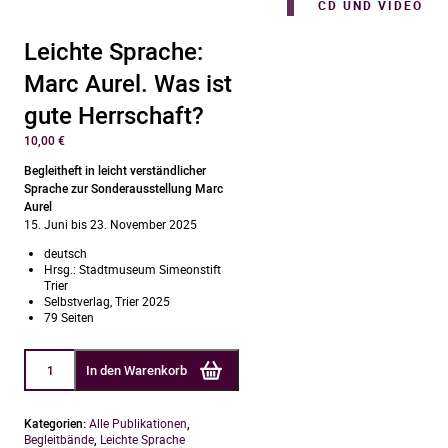
CD UND VIDEO
Leichte Sprache:
Marc Aurel. Was ist
gute Herrschaft?
10,00
€
Begleitheft in leicht verständlicher
Sprache zur Sonderausstellung Marc
Aurel
15. Juni bis 23. November 2025
deutsch
Hrsg.: Stadtmuseum Simeonstift
Trier
Selbstverlag, Trier 2025
79 Seiten
Leichte
In den Warenkorb
Sprache:
Marc
Aurel.
Was
Kategorien:
Alle Publikationen
,
ist
Begleitbände
,
Leichte Sprache