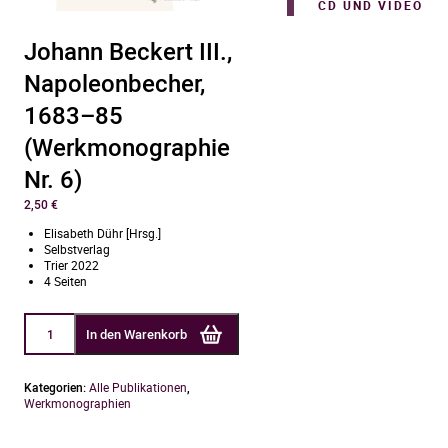
CD UND VIDEO
Johann Beckert III.,
Napoleonbecher,
1683–85
(Werkmonographie
Nr. 6)
2,50
€
Elisabeth Dühr [Hrsg.]
Selbstverlag
Trier 2022
4 Seiten
Johann
In den Warenkorb
Beckert
III.,
Napoleonbecher,
1683–
Kategorien:
Alle Publikationen
,
85
Werkmonographien
(Werkmonographie
Nr.