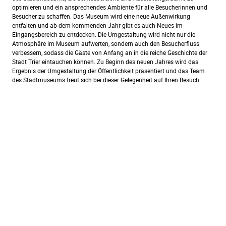
optimieren und ein ansprechendes Ambiente für alle Besucherinnen und
Besucher zu schaffen. Das Museum wird eine neue Außenwirkung
entfalten und ab dem kommenden Jahr gibt es auch Neues im
Eingangsbereich zu entdecken. Die Umgestaltung wird nicht nur die
Atmosphäre im Museum aufwerten, sondern auch den Besucherfluss
verbessern, sodass die Gäste von Anfang an in die reiche Geschichte der
Stadt Trier eintauchen können. Zu Beginn des neuen Jahres wird das
Ergebnis der Umgestaltung der Öffentlichkeit präsentiert und das Team
des Stadtmuseums freut sich bei dieser Gelegenheit auf Ihren Besuch.
© Stadtmuseum Simeonstift Trier
Simeonstraße 60
54290 Trier
Tel.: +49 (0)651 718-1459