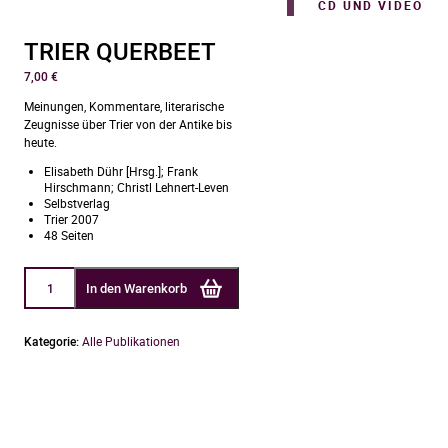
CD UND VIDEO
TRIER QUERBEET
7,00
€
Meinungen, Kommentare, literarische
Zeugnisse über Trier von der Antike bis
heute.
Elisabeth Dühr [Hrsg.]; Frank
Hirschmann; Christl Lehnert-Leven
Selbstverlag
Trier 2007
48 Seiten
TRIER
In den Warenkorb
QUERBEET
Menge
Kategorie:
Alle Publikationen