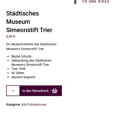
CD UND VIDEO
Städtisches
Museum
Simeonstift Trier
2,00
€
Ein Museumsführer des Städtischen
Museums Simeonstift Trier.
Bärbel Schulte
Selbstverlag des Städtischen
Museums Simeonstift Trier
Trier 1996
40 Seiten
deutsch/englisch
Städtisches
In den Warenkorb
Museum
Simeonstift
Trier
Menge
Kategorie:
Alle Publikationen