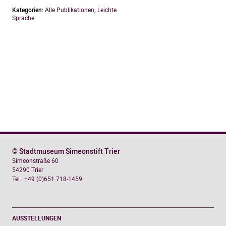
Kaiser
Nero
Kategorien:
Alle Publikationen
,
Leichte
in
Sprache
der
Kunst.
In
leicht
verständlicher
Sprache
Menge
© Stadtmuseum Simeonstift Trier
Simeonstraße 60
54290 Trier
Tel.: +49 (0)651 718-1459
AUSSTELLUNGEN