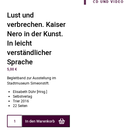
CD UND VIDEO
Lust und
verbrechen. Kaiser
Nero in der Kunst.
In leicht
verständlicher
Sprache
5,00
€
Begleitband zur Ausstellung im
Stadtmuseum Simeonstift.
Elisabeth Dühr [Hrsg.]
Selbstverlag
Trier 2016
22 Seiten
Lust
In den Warenkorb
und
verbrechen.