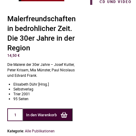
CD UND VIDEO
Malerfreundschaften
in bedrohlicher Zeit.
Die 30er Jahre in der
Region
14,50
€
Die Malerei der 30er Jahre – Josef Kutter,
Peter Krisam, Mia Münster, Paul Nicolaus
und Edvard Frank.
Elisabeth Dühr [Hrsg.]
Selbstverlag
Trier 2001
95 Seiten
Malerfreundschaften
In den Warenkorb
in
bedrohlicher
Zeit.
Die
Kategorie:
Alle Publikationen
30er