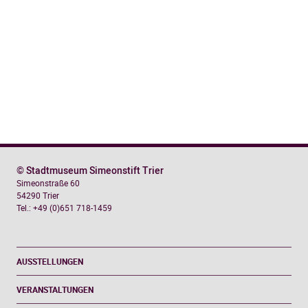
Jahre
in
der
Region
Menge
© Stadtmuseum Simeonstift Trier
Simeonstraße 60
54290 Trier
Tel.: +49 (0)651 718-1459
AUSSTELLUNGEN
VERANSTALTUNGEN