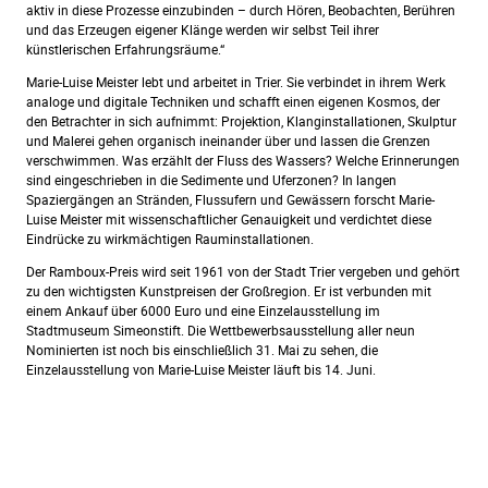
aktiv in diese Prozesse einzubinden – durch Hören, Beobachten, Berühren
und das Erzeugen eigener Klänge werden wir selbst Teil ihrer
künstlerischen Erfahrungsräume.“
Marie-Luise Meister lebt und arbeitet in Trier. Sie verbindet in ihrem Werk
analoge und digitale Techniken und schafft einen eigenen Kosmos, der
den Betrachter in sich aufnimmt: Projektion, Klanginstallationen, Skulptur
und Malerei gehen organisch ineinander über und lassen die Grenzen
verschwimmen. Was erzählt der Fluss des Wassers? Welche Erinnerungen
sind eingeschrieben in die Sedimente und Uferzonen? In langen
Spaziergängen an Stränden, Flussufern und Gewässern forscht Marie-
Luise Meister mit wissenschaftlicher Genauigkeit und verdichtet diese
Eindrücke zu wirkmächtigen Rauminstallationen.
Der Ramboux-Preis wird seit 1961 von der Stadt Trier vergeben und gehört
zu den wichtigsten Kunstpreisen der Großregion. Er ist verbunden mit
einem Ankauf über 6000 Euro und eine Einzelausstellung im
Stadtmuseum Simeonstift. Die Wettbewerbsausstellung aller neun
Nominierten ist noch bis einschließlich 31. Mai zu sehen, die
Einzelausstellung von Marie-Luise Meister läuft bis 14. Juni.