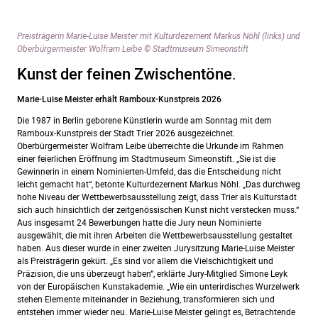
Preisträgerin Marie-Luise Meister mit Kulturdezernent Markus Nöhl (links) und
Oberbürgermeister Wolfram Leibe © Stadtmuseum Simeonstift
Kunst der feinen Zwischentöne
.
Marie-Luise Meister erhält Ramboux-Kunstpreis 2026
Die 1987 in Berlin geborene Künstlerin wurde am Sonntag mit dem
Ramboux-Kunstpreis der Stadt Trier 2026 ausgezeichnet.
Oberbürgermeister Wolfram Leibe überreichte die Urkunde im Rahmen
einer feierlichen Eröffnung im Stadtmuseum Simeonstift. „Sie ist die
Gewinnerin in einem Nominierten-Umfeld, das die Entscheidung nicht
leicht gemacht hat“, betonte Kulturdezernent Markus Nöhl. „Das durchweg
hohe Niveau der Wettbewerbsausstellung zeigt, dass Trier als Kulturstadt
sich auch hinsichtlich der zeitgenössischen Kunst nicht verstecken muss.“
Aus insgesamt 24 Bewerbungen hatte die Jury neun Nominierte
ausgewählt, die mit ihren Arbeiten die Wettbewerbsausstellung gestaltet
haben. Aus dieser wurde in einer zweiten Jurysitzung Marie-Luise Meister
als Preisträgerin gekürt. „Es sind vor allem die Vielschichtigkeit und
Präzision, die uns überzeugt haben“, erklärte Jury-Mitglied Simone Leyk
von der Europäischen Kunstakademie. „Wie ein unterirdisches Wurzelwerk
stehen Elemente miteinander in Beziehung, transformieren sich und
entstehen immer wieder neu. Marie-Luise Meister gelingt es, Betrachtende