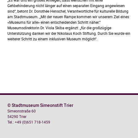
„Es war uns ein großes Anliegen, dass Menschen mit einer
Gehbehinderung nicht länger auf einen separaten Eingang angewiesen
sind“, betont Dr. Dorothée Henschel, Verantwortliche für kulturelle Bildung
am Stadtmuseum. „Mit der neuen Rampe kommen wir unserem Ziel eines
«Museums für alle» einen entscheidenden Schritt näher.“
Museumsdirektorin Dr. Viola Skiba ergänzt: „für die großzügige
Unterstützung danken wir der Nikolaus Koch Stiftung. Durch Sie wurde ein
weiterer Schritt zu einem inklusiven Museum möglich“.
© Stadtmuseum Simeonstift Trier
Simeonstraße 60
54290 Trier
Tel.: +49 (0)651 718-1459