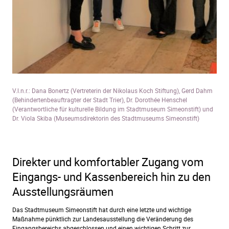
V.l.n.r.: Dana Bonertz (Vertreterin der Nikolaus Koch Stiftung), Gerd Dahm
(Behindertenbeauftragter der Stadt Trier), Dr. Dorothée Henschel
(Verantwortliche für kulturelle Bildung im Stadtmuseum Simeonstift) und
Dr. Viola Skiba (Museumsdirektorin des Stadtmuseums Simeonstift)
Direkter und komfortabler Zugang vom
Eingangs- und Kassenbereich hin zu den
Ausstellungsräumen
Das Stadtmuseum Simeonstift hat durch eine letzte und wichtige
Maßnahme pünktlich zur Landesausstellung die Veränderung des
Eingangsbereichs abgeschlossen und einen wichtigen Schritt zur