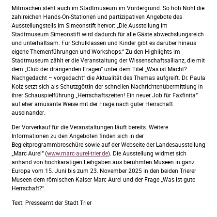
Mitmachen steht auch im Stadtmuseum im Vordergrund. So hob Nöhl die
zahlreichen Hands-On-Stationen und partizipativen Angebote des
Ausstellungsteils im Simeonstift hervor: „Die Ausstellung im
Stadtmuseum Simeonstift wird dadurch für alle Gäste abwechslungsreich
und unterhaltsam. Für Schulklassen und Kinder gibt es darüber hinaus
eigene Themenführungen und Workshops.“ Zu den Highlights im
Stadtmuseum zählt er die Veranstaltung der Wissenschaftsallianz, die mit
dem „Club der drängenden Fragen“ unter dem Titel „Was ist Macht?
Nachgedacht – vorgedacht“ die Aktualität des Themas aufgreift. Dr. Paula
Kolz setzt sich als Schutzgöttin der schnellen Nachrichtenübermittlung in
ihrer Schauspielführung „Herrschaftszeiten! Ein neuer Job für Faxfinita“
auf eher amüsante Weise mit der Frage nach guter Herrschaft
auseinander.
Der Vorverkauf für die Veranstaltungen läuft bereits. Weitere
Informationen zu den Angeboten finden sich in der
Begleitprogrammbroschüre sowie auf der Webseite der Landesausstellung
„Marc Aurel“ (
www.marc-aurel-trier.de
). Die Ausstellung widmet sich
anhand von hochkarätigen Leihgaben aus berühmten Museen in ganz
Europa vom 15. Juni bis zum 23. November 2025 in den beiden Trierer
Museen dem römischen Kaiser Marc Aurel und der Frage „Was ist gute
Herrschaft?“.
Text: Presseamt der Stadt Trier