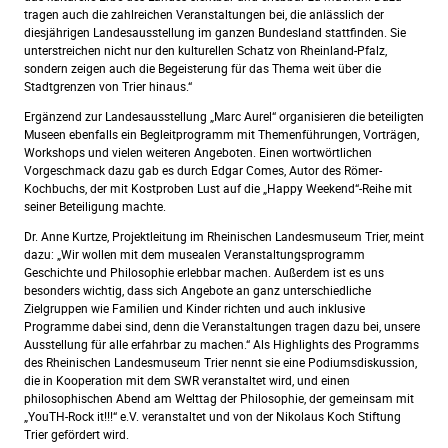
tragen auch die zahlreichen Veranstaltungen bei, die anlässlich der
diesjährigen Landesausstellung im ganzen Bundesland stattfinden. Sie
unterstreichen nicht nur den kulturellen Schatz von Rheinland-Pfalz,
sondern zeigen auch die Begeisterung für das Thema weit über die
Stadtgrenzen von Trier hinaus.“
Ergänzend zur Landesausstellung „Marc Aurel“ organisieren die beteiligten
Museen ebenfalls ein Begleitprogramm mit Themenführungen, Vorträgen,
Workshops und vielen weiteren Angeboten. Einen wortwörtlichen
Vorgeschmack dazu gab es durch Edgar Comes, Autor des Römer-
Kochbuchs, der mit Kostproben Lust auf die „Happy Weekend“-Reihe mit
seiner Beteiligung machte.
Dr. Anne Kurtze, Projektleitung im Rheinischen Landesmuseum Trier, meint
dazu: „Wir wollen mit dem musealen Veranstaltungsprogramm
Geschichte und Philosophie erlebbar machen. Außerdem ist es uns
besonders wichtig, dass sich Angebote an ganz unterschiedliche
Zielgruppen wie Familien und Kinder richten und auch inklusive
Programme dabei sind, denn die Veranstaltungen tragen dazu bei, unsere
Ausstellung für alle erfahrbar zu machen.“ Als Highlights des Programms
des Rheinischen Landesmuseum Trier nennt sie eine Podiumsdiskussion,
die in Kooperation mit dem SWR veranstaltet wird, und einen
philosophischen Abend am Welttag der Philosophie, der gemeinsam mit
„YouTH-Rock it!!!“ e.V. veranstaltet und von der Nikolaus Koch Stiftung
Trier gefördert wird.