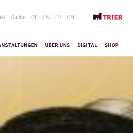
akt
Suche
DE
EN
FR
CN
ANSTALTUNGEN
ÜBER UNS
DIGITAL
SHOP