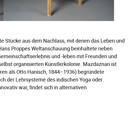
hlte Stücke aus dem Nachlass, mit denen das Leben und
. Hans Proppes Weltanschauung beinhaltete neben
meinschaftserlebnis und -leben mit Freunden und
elbst organisierten Künstlerkolonie. Mazdaznan ist
ren als Otto Hanisch, 1844–1936) begründete
ich der Lehrsysteme des indischen Yoga oder
vativ war, findet sich in alternativen
ie Trends zum „Urban Gardening“ und der
rbeit in Künstlerkollektiven.
er Geschichte Triers des frühen 20. Jahrhunderts wieder
e Familie Proppe, die dazu beiträgt, die Erinnerung an