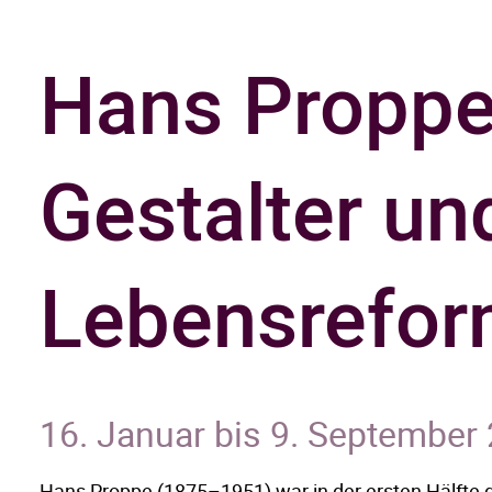
Hans Proppe.
Gestalter un
Lebensrefor
16. Januar bis 9. September
Hans Proppe (1875–1951) war in der ersten Hälfte d