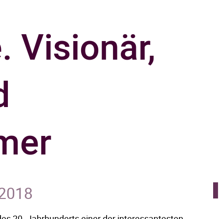
 Visionär,
d
mer
 2018
es 20. Jahrhunderts einer der interessantesten