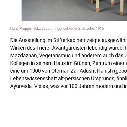
Hans Proppe, Holzsessel mit geflochtener Sitzfläche, 1915
Die Ausstellung im Stifterkabinett zeigte ausgewä
Wirken des Trierer Avantgardisten lebendig wurde
Mazdaznan, Vegetarismus und anderem auch das Ge
Kollegen in seinem Haus im Grünen, Zentrum einer s
eine um 1900 von Otoman Zar-Adusht Hanish (gebo
Lebenswissenschaft alt-persischen Ursprungs, ähnl
Ayurveda. Vieles, was vor 100 Jahren modern und inno
Lebensentwürfen der Gegenwart wieder, seien es d
Selbstversorgung, der Kommunen-Gedanke oder die A
Mit dem vereinten Nachlass ist ein wichtiger Teil d
am Ort seiner Entstehung. Ein großer Dank geht an di