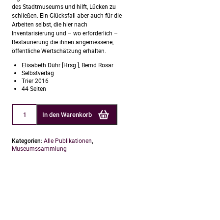
des Stadtmuseums und hilft, Lücken zu
schließen. Ein Glücksfall aber auch für die
Arbeiten selbst, die hier nach
Inventarisierung und – wo erforderlich –
Restaurierung die ihnen angemessene,
öffentliche Wertschätzung erhalten.
Elisabeth Dühr [Hrsg.], Bernd Rosar
Selbstverlag
Trier 2016
44 Seiten
Ansichtssache
In den Warenkorb
Trier.
Druckgrafiken
aus
vier
Kategorien:
Alle Publikationen
,
Jahrhunderten
Museumssammlung
(Museumssammlung
im
Blickpunkt,
Bd.
3)
Menge