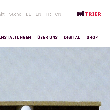
akt
Suche
DE
EN
FR
CN
ANSTALTUNGEN
ÜBER UNS
DIGITAL
SHOP