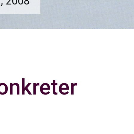
l, 2008
onkreter