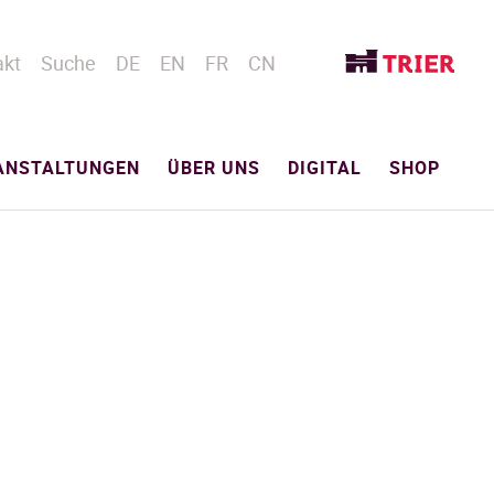
akt
Suche
DE
EN
FR
CN
ANSTALTUNGEN
ÜBER UNS
DIGITAL
SHOP